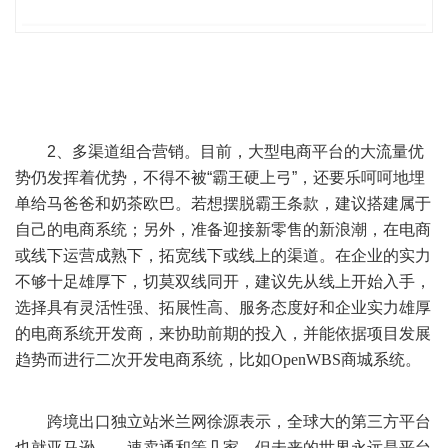
2
、多渠道组合营销。目前，大型电商平台的大流量优
势仍发挥着优势，不得不被
“
霸王硬上弓
”
，还要乐呵呵地埋
单给马爸爸和奶茶欧巴。若想摆脱霸王条款，建议搭建属于
自己的电商系统；另外，准备迎接新零售的新浪潮，在电商
或线下运营成熟下，拓宽线下或线上的渠道。在企业的实力
不够十足雄厚下，切莫双线同开，建议先从线上开始入手，
选择具有灵活性强、拓展性高、服务态度好和企业实力雄厚
的电商系统开发商，来协助前期的投入，并能依据项目发展
趋势而进行二次开发电商系统，比如
OpenWBS
商城系统
。
跨境出口独立站米兰网徐源表示，全球大的第三方平台
也就亚马逊、、速卖通和等几家，但未来的世界永远是平台