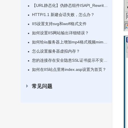
【URL静态化】伪静态组件ISAPI_Rewrite
安装配置
HTTP/1.1 新建会话失败，怎么办？
IIS设置支持svg和woff格式文件
如何设置IIS网站输出详细错误？
如何给iis服务器上增加mp4格式视频mime
类型映射和flv格式映射？
怎么设置服务器虚拟内存？
您的连接存在安全隐患SSL证书提示不安全
的解决办法
如何在IIS站点里将index.asp设置为首页？
常见问题