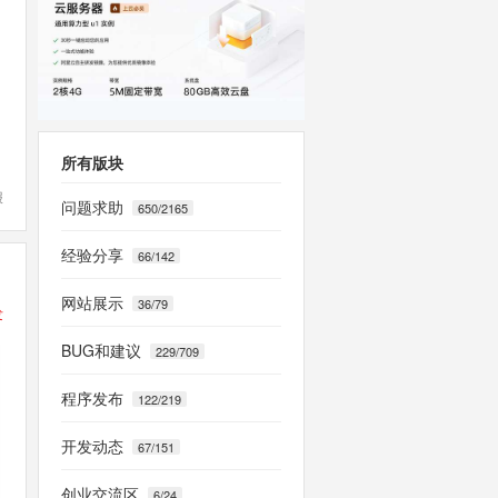
所有版块
报
问题求助
650/2165
经验分享
66/142
网站展示
36/79
发
BUG和建议
229/709
程序发布
122/219
开发动态
67/151
创业交流区
6/24