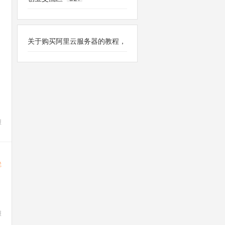
关于购买阿里云服务器的教程，
新手做的新手教程，自用和分
享。
报
凳
报