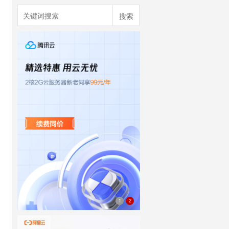
搜索
1
2
rhino-design-250x360x2