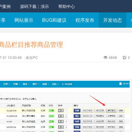
户案例
源码下载
|
演示
帮助中心
分享
网站展示
BUG和建议
程序发布
开发动态
端商品栏目推荐商品管理
7-31 10:30:46
·来自PC
4848
2