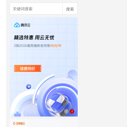
搜索
1
2
rhino-design-250x360x2