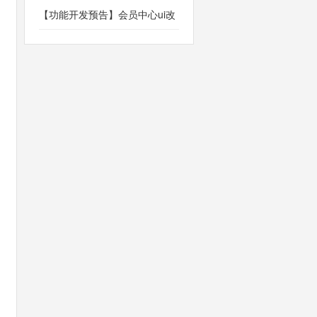
和员工销售业绩统计管理
【功能开发预告】会员中心ui改
版更加美观和专业化