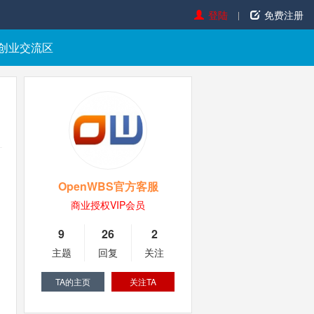
登陆
免费注册
创业交流区
OpenWBS官方客服
商业授权VIP会员
9
26
2
主题
回复
关注
TA的主页
关注TA