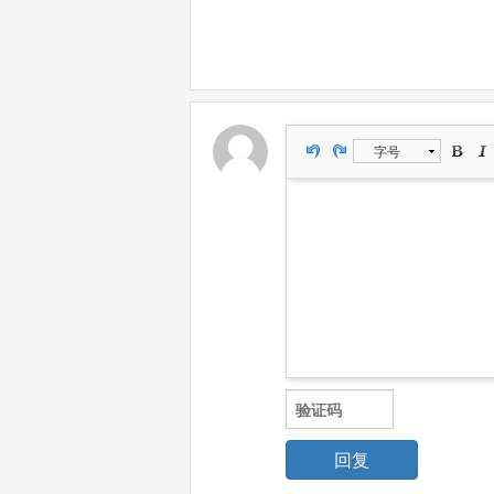
字号
回复