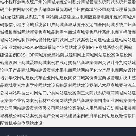
站
小程序源码系统
广州的商城系统公司
积分商城管理系统
商城系统开发源
码
广州做网站公司
多店铺商城系统源码
广州做商城的公司
商城管理系统
商
城app源码
商城系统广州
网站商城搭建
企业电商版
直播电商系统
h5商城源
码
微信小程序商城系统
多用户商城
商城系统开发定制
全网商城系统广州
商
城模板
商城网站
新零售商城
品牌零售商城
商城零售品牌系统
电商直播
做商
城网站
网站制作
网站设计
微信商城
网上商城案例
公司建站
企业建站
网站建
设
企业建站CMS
ASP商城系统
企业网站建设案例
PHP商城系统
公司网站
建设案例
ECSHOP商城系统
整站商城源码
网上商城网站建设案例
建设网
站
建设网上商城
蛋糕商城案例
在线订购食品商城案例
网页设计
外贸网站建
设
电子产品商城网站建设案例
水果电商网站
网站优化
农产品电商网站
设计
培训学校网站建设
汽车企业网站建设
陶瓷商城案例
珠宝商城管理系统
工艺
品商城案例
培训学校网站建设
音响器材网站建设案例
艺术品商城案例
汽车
公司网站
科技公司网站
门户类网站建设案例
三大商城系统
电商商城网站建
设案例
企业官网案例
新材料公司网站
护肤品商城案例
制造企业网站案例
外
贸公司网站建设案例
酒类公司网站建设案例
成人用品商城
安防商城
服装商
城
机械公司网站案例
房地产公司网站建设案例
政府单位网站建设
微信接口
配置
机关单位网站建设