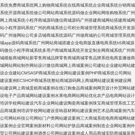
系统
免费商城系统
网上购物商城系统
在线商城系统
企业商城系统
分销商城
系统
开源商城系统
做公司网站
商城系统源码
做企业网站
网络购物系统
广州
网上商城系统
小程序商城源码
微信商城源码
广州搭建商城网站
搭建商城网
站
小程序源码系统
广州的商城系统公司
积分商城管理系统
商城系统开发源
码
广州做网站公司
多店铺商城系统源码
广州做商城的公司
商城管理系统
商
城app源码
商城系统广州
网站商城搭建
企业电商版
直播电商系统
h5商城源
码
微信小程序商城系统
多用户商城
商城系统开发定制
全网商城系统广州
商
城模板
商城网站
新零售商城
品牌零售商城
商城零售品牌系统
电商直播
做商
城网站
网站制作
网站设计
微信商城
网上商城案例
公司建站
企业建站
网站建
设
企业建站CMS
ASP商城系统
企业网站建设案例
PHP商城系统
公司网站
建设案例
ECSHOP商城系统
整站商城源码
网上商城网站建设案例
建设网
站
建设网上商城
蛋糕商城案例
在线订购食品商城案例
网页设计
外贸网站建
设
电子产品商城网站建设案例
水果电商网站
网站优化
农产品电商网站
设计
培训学校网站建设
汽车企业网站建设
陶瓷商城案例
珠宝商城管理系统
工艺
品商城案例
培训学校网站建设
音响器材网站建设案例
艺术品商城案例
汽车
公司网站
科技公司网站
门户类网站建设案例
三大商城系统
电商商城网站建
设案例
企业官网案例
新材料公司网站
护肤品商城案例
制造企业网站案例
外
贸公司网站建设案例
酒类公司网站建设案例
成人用品商城
安防商城
服装商