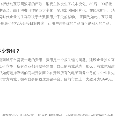
统小编分析移动互联网浪潮的席卷，消费主体发生了根本变化。80后、90后接
史舞台。由于消费习惯的巨大变化，呈现出时间碎片化、在线实时化、消
网时代企业的生存取决于大数据用户手尖的移动。 正因为如此，互联网
是用最小的投入链接目标顾客，让用户选择你的产品而不是别人的产品。
多少费用？
建商城平台需要一定的费用，费用是一个很关键的问题。建设企业独立官
低价竞争，所有企业都开始搭建属于自己的商城系统，那么，商城网站建
.?如何选择靠谱的商城开发商？在开展所有的电子商务业务前，企业首先
的官方商城，拥有自身的粉丝营销平台。目前市面上，大致分为SAAS云
计，拥有优秀的执行效率、扩展性和稳定性，快速帮您打造企业官网和企业