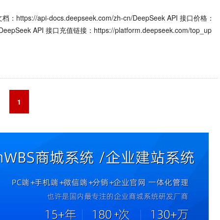
tps://api-docs.deepseek.com/zh-cn/DeepSeek API 接口价格：
icingDeepSeek API 接口充值链接：https://platform.deepseek.com/top_up
1