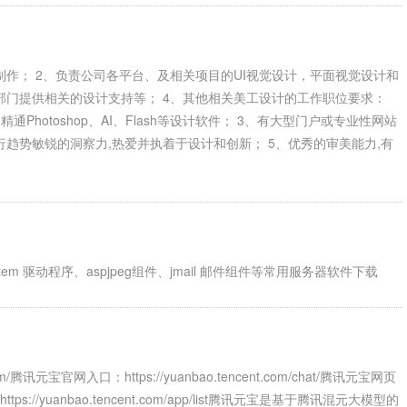
制作； 2、负责公司各平台、及相关项目的UI视觉设计，平面视觉设计和
部门提供相关的设计支持等； 4、其他相关美工设计的工作职位要求：
hotoshop、AI、Flash等设计软件； 3、有大型门户或专业性网站
趋势敏锐的洞察力,热爱并执着于设计和创新； 5、优秀的审美能力,有
e system 驱动程序、aspjpeg组件、jmail 邮件组件等常用服务器软件下载
m/腾讯元宝官网入口：https://yuanbao.tencent.com/chat/腾讯元宝网页
：https://yuanbao.tencent.com/app/list腾讯元宝是基于腾讯混元大模型的