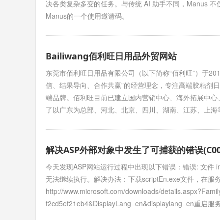
决各类复杂多变的任务。与传统 AI 助手不同，Manu
Manus的一个使用邀请码。
Bailiwang佰利旺日用品外贸网站
东莞市佰利旺日用品有限公司（以下简称“佰利旺”）于20
信、结果导向、合作共赢”的经营理念，专注高端胶粘剂
端品牌。佰利旺目前已建立国内营销中心、海外拓展中心
了以广东为总部、河北、北京、四川、湖南、江苏、上海
解决ASP外部对象中发生了可捕获的错误(C00
今天发现ASP网站运行过程中出现以下错误：错误: 文件 ind
无法继续执行。解决办法：下载scriptEn.exe文件，
http://www.microsoft.com/downloads/details.aspx?Fam
f2cd5ef21eb4&DisplayLang=en&displaylang=en重启