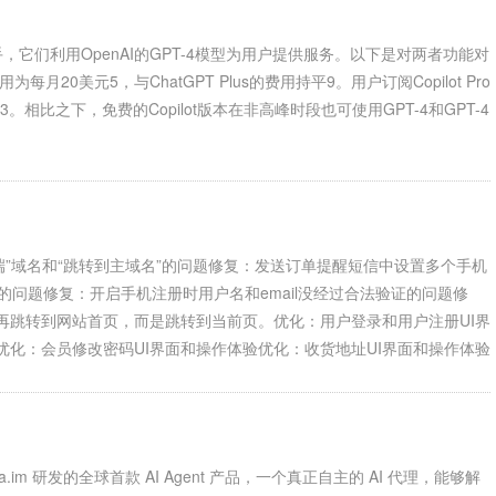
的人工智能助手，它们利用OpenAI的GPT-4模型为用户提供服务。以下是对两者功能对
每月20美元5，与ChatGPT Plus的费用持平9。用户订阅Copilot Pro
23。相比之下，免费的Copilot版本在非高峰时段也可使用GPT-4和GPT-4
端”域名和“跳转到主域名”的问题修复：发送订单提醒短信中设置多个手机
的问题修复：开启手机注册时用户名和email没经过合法验证的问题修
再跳转到网站首页，而是跳转到当前页。优化：用户登录和用户注册UI界
优化：会员修改密码UI界面和操作体验优化：收货地址UI界面和操作体验
Monica.im 研发的全球首款 AI Agent 产品，一个真正自主的 AI 代理，能够解