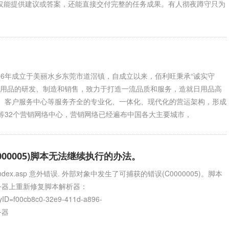
s 不仅能提供建议或答案，还能直接交付完整的任务成果。有人彻夜蹲守只为
16年成立于美丽水乡东莞市道滘镇，自成立以来，佰利旺秉承“诚实守
日用品的研发、制造和销售，致力于打造一流品质和服务，造就日用品高
、客户服务中心等服务齐全的专业化、一体化、现代化的营运架构，形成
等32个营销网络中心，营销网络已经遍布中国各大主要城市，
00005)脚本无法继续执行的办法。
ex.asp 意外错误. 外部对象中发生了可捕获的错误(C0000005)。脚本
在服务器上重新修复脚本解析器：
ilyID=f00cb8c0-32e9-411d-a896-
服务器